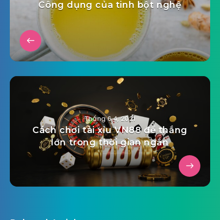
Công dụng của tinh bột nghệ
Tháng 6 4, 2021
Cách chơi tài xỉu VN88 để thắng
lớn trong thời gian ngắn