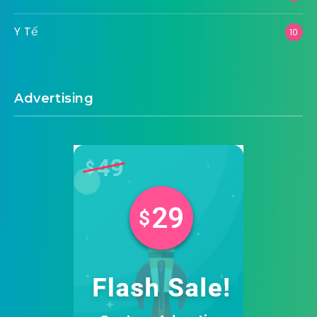
Y Tế
10
Advertising