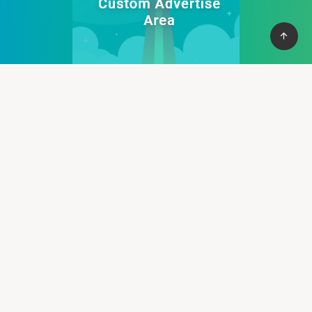
Cung cấp thệ thống PBN mạnh mẽ giúp bạn có cơ vào top