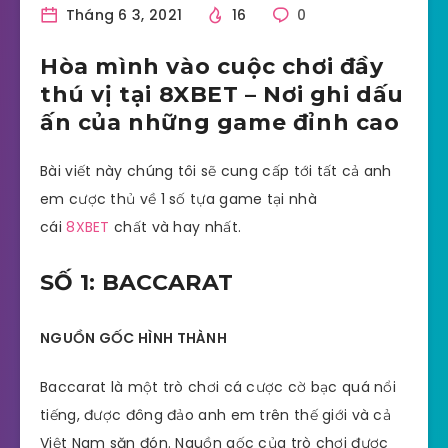
Tháng 6 3, 2021
16
0
Hòa mình vào cuộc chơi đầy
thú vị tại 8XBET – Nơi ghi dấu
ấn của những game đỉnh cao
Bài viết này chúng tôi sẽ cung cấp tới tất cả anh
em cược thủ về 1 số tựa game tại nhà
cái
8XBET
chất và hay nhất.
SỐ 1: BACCARAT
NGUỒN GỐC HÌNH THÀNH
Baccarat là một trò chơi cá cược cờ bạc quá nổi
tiếng, được đông đảo anh em trên thế giới và cả
Việt Nam săn đón. Nguồn gốc của trò chơi được