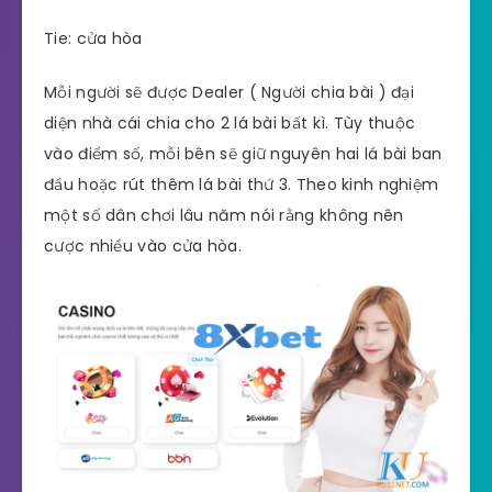
Tie: cửa hòa
Mỗi người sẽ được Dealer ( Người chia bài ) đại
diện nhà cái chia cho 2 lá bài bất kì. Tùy thuộc
vào điểm số, mỗi bên sẽ giữ nguyên hai lá bài ban
đầu hoặc rút thêm lá bài thứ 3. Theo kinh nghiệm
một số dân chơi lâu năm nói rằng không nên
cược nhiều vào cửa hòa.