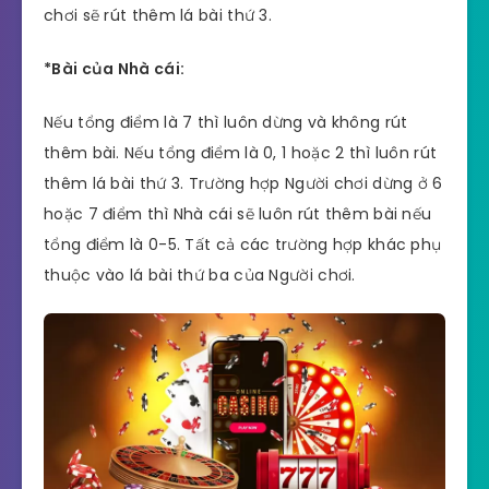
chơi sẽ rút thêm lá bài thứ 3.
*Bài của Nhà cái:
Nếu tổng điểm là 7 thì luôn dừng và không rút
thêm bài. Nếu tổng điểm là 0, 1 hoặc 2 thì luôn rút
thêm lá bài thứ 3. Trường hợp Người chơi dừng ở 6
hoặc 7 điểm thì Nhà cái sẽ luôn rút thêm bài nếu
tổng điểm là 0-5. Tất cả các trường hợp khác phụ
thuộc vào lá bài thứ ba của Người chơi.