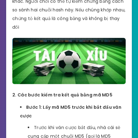
khác. Người chơi có thể tự kiểm chứng bằng cách
so sánh hai chuỗi hash này. Nếu chúng khớp nhau,
chứng tỏ kết quả là công bằng và không bị thay
đổi
2. Các bước kiểm tra kết quả bằng mã MD5
Bước 1: Lấy mã MD5 trước khi bắt đầu ván
cược
Trước khi ván cược bắt đầu, nhà cái sẽ
cung cấp một chuỗi MD5 (gọi là MD5