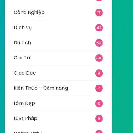
Công Nghiệp
17
Dịch vụ
42
Du Lịch
60
Giải Trí
796
Giáo Dục
9
Kiến Thức – Cẩm nang
7
Làm Đẹp
8
Luật Pháp
9