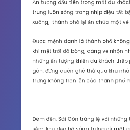
Ấn tượng đầu tiên trong mắt du khách
trung luôn sống trong nhịp điệu tất b
xuống, thành phố lại ẩn chứa một vẻ đ
Được mệnh danh là thành phố không 
khi mặt trời đổ bóng, dáng vẻ nhộn nh
những ấn tượng khiến du khách thập 
gòn, đừng quên ghé thử qua khu nhà 
trưng không trộn lẫn của thành phố 
Đêm đến, Sài Gòn tráng lệ với những
sắm, khu dạo bộ sáng trưng cả một gó