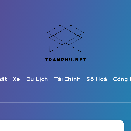
hất
Xe
Du Lịch
Tài Chính
Số Hoá
Công 