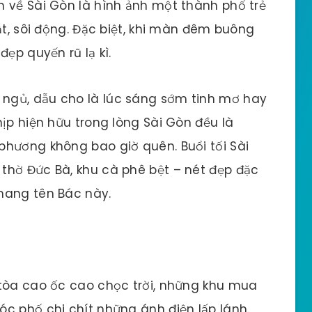
 về Sài Gòn là hình ảnh một thành phố trẻ
ật, sôi động. Đặc biệt, khi màn đêm buông
ẹp quyến rũ lạ kì.
ngủ, dẫu cho là lúc sáng sớm tinh mơ hay
ịp hiện hữu trong lòng Sài Gòn đều là
phương không bao giờ quên. Buổi tối Sài
thờ Đức Bà, khu cà phê bệt – nét đẹp đặc
mang tên Bác này.
 tòa cao ốc cao chọc trời, những khu mua
c phố chi chít những ánh điện lấp lánh.