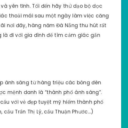
và yên tĩnh. Tối đến hãy thử dạo bộ dọc
iác thoải mái sau một ngày làm việc căng
ãi nơi đây, hàng năm Đà Nẵng thu hút rất
g là đi với gia đình để tìm cảm giác gần
ếp ánh sáng từ hàng triệu các bóng đèn
ợc mệnh danh là “thành phố ánh sáng”.
 cầu với vẻ đẹp tuyệt mỹ hiếm thành phố
 cầu Trần Thị Lý, cầu Thuận Phước…)