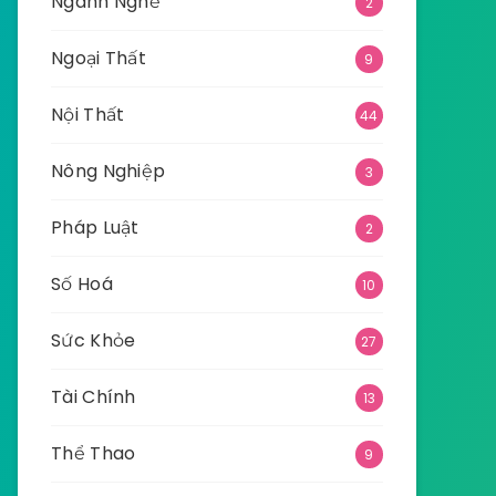
Ngành Nghề
2
Ngoại Thất
9
Nội Thất
44
Nông Nghiệp
3
Pháp Luật
2
Số Hoá
10
Sức Khỏe
27
Tài Chính
13
Thể Thao
9