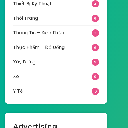
Thiết Bị Kỹ Thuật
4
Thời Trang
6
Thông Tin – Kiến Thức
2
Thực Phẩm – Đồ Uống
6
Xây Dựng
9
Xe
9
Y Tế
10
Advertising