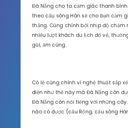
Đà Nẵng cho ta cảm giác thanh bình 
theo cầu sông Hàn sẽ cho bạn cảm g
thẳng. Cũng chính bởi nhịp độ chậm r
nhiều lượt khách du lịch đổ về, thườn
gũi, ấm cúng.
Có lẽ cũng chính vì nghệ thuật sắp x
điện như thế này mà Đà Nẵng còn đư
Đà Nẵng còn nổi tiếng với những cây
nào có được (cầu Rồng, cầu sông Hàn,