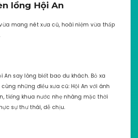
èn lồng Hội An
n vừa mang nét xưa cũ, hoài niệm vừa thấp
.
i An say lòng biết bao du khách. Bỏ xa
 cùng những điều xưa cũ: Hội An với ánh
đèn, tiếng khua nước nhẹ nhàng mặc thời
ực sự thư thái, dễ chịu.