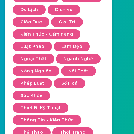
Du Lịch
Dịch vụ
Giáo Dục
Giải Trí
Kiến Thức - Cẩm nang
Luật Pháp
Làm Đẹp
Ngoại Thất
Ngành Nghề
Nông Nghiệp
Nội Thất
Pháp Luật
Số Hoá
Sức Khỏe
Thiết Bị Kỹ Thuật
Thông Tin - Kiến Thức
Thể Thao
Thời Trang