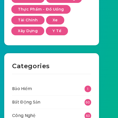
Thực Phẩm - Đồ Uống
Tài Chính
Xe
Xây Dựng
Y Tế
Categories
Bảo Hiểm
1
Bất Động Sản
60
Công Nghệ
63