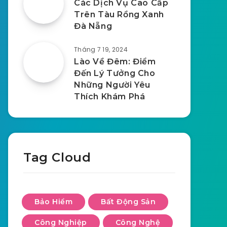
Các Dịch Vụ Cao Cấp
Trên Tàu Rồng Xanh
Đà Nẵng
Tháng 7 19, 2024
Lào Về Đêm: Điểm
Đến Lý Tưởng Cho
Những Người Yêu
Thích Khám Phá
Tag Cloud
Bảo Hiểm
Bất Động Sản
Công Nghiệp
Công Nghệ