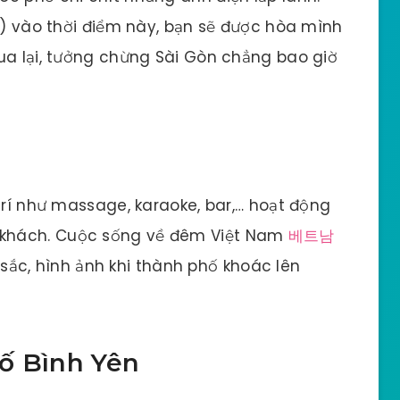
ện) vào thời điểm này, bạn sẽ được hòa mình
ua lại, tưởng chừng Sài Gòn chẳng bao giờ
trí như massage, karaoke, bar,… hoạt động
khách. Cuộc sống về đêm Việt Nam
베트남
sắc, hình ảnh khi thành phố khoác lên
ố Bình Yên