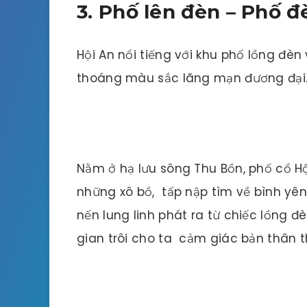
3. Phố lên đèn – Phố đ
Hội An nổi tiếng với khu phố lồng đè
thoáng màu sắc lãng mạn đương đại
Nằm ở hạ lưu sông Thu Bồn, phố cổ Hộ
những xô bồ, tấp nập tìm về bình yên
nến lung linh phát ra từ chiếc lồng 
gian trôi cho ta cảm giác bản thân th