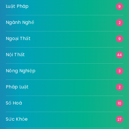
Luật Pháp
9
Ngành Nghề
2
Ngoại Thất
9
Nội Thất
44
Nông Nghiệp
3
Pháp Luật
2
Số Hoá
10
Sức Khỏe
27