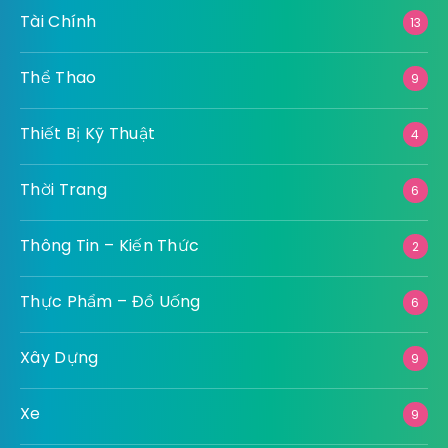
Tài Chính
13
Thể Thao
9
Thiết Bị Kỹ Thuật
4
Thời Trang
6
Thông Tin – Kiến Thức
2
Thực Phẩm – Đồ Uống
6
Xây Dựng
9
Xe
9