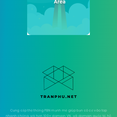
Cung cấp thệ thống PBN mạnh mẽ giúp bạn có cơ vào top
nhanh chống, với hơn 100+ domain VN , và domain quốc tế, hỗ