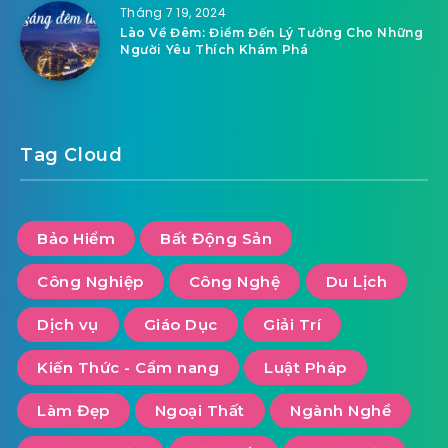
Tháng 7 19, 2024
Lào Về Đêm: Điểm Đến Lý Tưởng Cho Những
Người Yêu Thích Khám Phá
Tag Cloud
Bảo Hiểm
Bất Động Sản
Công Nghiệp
Công Nghệ
Du Lịch
Dịch vụ
Giáo Dục
Giải Trí
Kiến Thức - Cẩm nang
Luật Pháp
Làm Đẹp
Ngoại Thất
Ngành Nghề