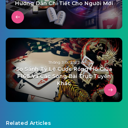
Hướng Dẫn Chi Tiết Cho Người Mới
Tháng 3 15, 2022
So Sánh Tỷ Lệ Cược Rồng Hổ Giữa
F168 Và Các Sòng Bài Trực Tuyến
Khác
Related Articles