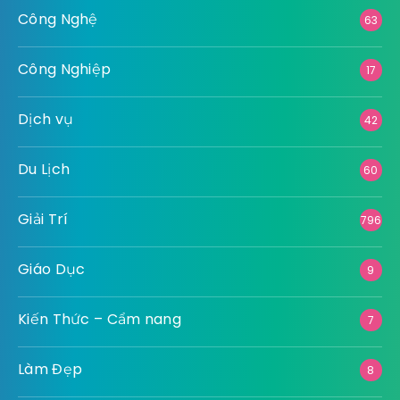
Công Nghệ
63
Công Nghiệp
17
Dịch vụ
42
Du Lịch
60
Giải Trí
796
Giáo Dục
9
Kiến Thức – Cẩm nang
7
Làm Đẹp
8