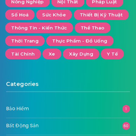
Nông Nghiệp
Nội Thất
Pháp Luật
Số Hoá
Sức Khỏe
Thiết Bị Kỹ Thuật
Thông Tin - Kiến Thức
Thể Thao
Thời Trang
Thực Phẩm - Đồ Uống
Tài Chính
Xe
Xây Dựng
Y Tế
Categories
Bảo Hiểm
1
Bất Động Sản
60