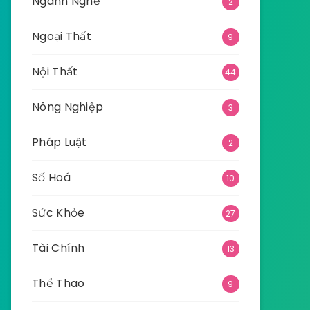
Ngành Nghề
2
Ngoại Thất
9
Nội Thất
44
Nông Nghiệp
3
Pháp Luật
2
Số Hoá
10
Sức Khỏe
27
Tài Chính
13
Thể Thao
9