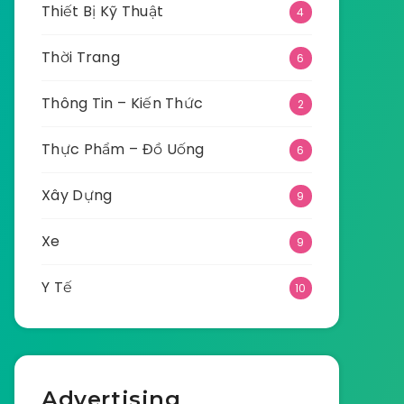
Thiết Bị Kỹ Thuật
4
Thời Trang
6
Thông Tin – Kiến Thức
2
Thực Phẩm – Đồ Uống
6
Xây Dựng
9
Xe
9
Y Tế
10
Advertising