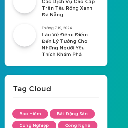
Các Dịch Vụ Cao Cấp
Trên Tàu Rồng Xanh
Đà Nẵng
Tháng 7 19, 2024
Lào Về Đêm: Điểm
Đến Lý Tưởng Cho
Những Người Yêu
Thích Khám Phá
Tag Cloud
Bảo Hiểm
Bất Động Sản
Công Nghiệp
Công Nghệ