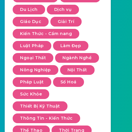
Du Lịch
Dịch vụ
Giáo Dục
Giải Trí
Kiến Thức - Cẩm nang
Luật Pháp
Làm Đẹp
Ngoại Thất
Ngành Nghề
Nông Nghiệp
Nội Thất
Pháp Luật
Số Hoá
Sức Khỏe
Thiết Bị Kỹ Thuật
Thông Tin - Kiến Thức
Thể Thao
Thời Trang