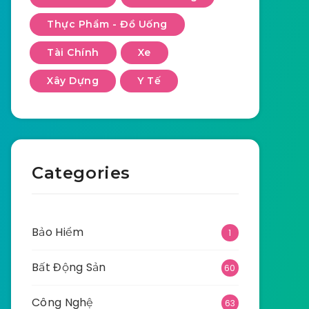
Thực Phẩm - Đồ Uống
Tài Chính
Xe
Xây Dựng
Y Tế
Categories
Bảo Hiểm
1
Bất Động Sản
60
Công Nghệ
63