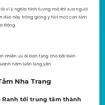
là vì ý nghĩa hình tượng mà khi xưa người
òn đảo này trông giống y hệt một con tằm
ía Đông.
ên nhiên ưu ái ban tặng cho bãi biển
quanh năm luôn lặng yên.
 Tằm Nha Trang
 Ranh tới trung tâm thành