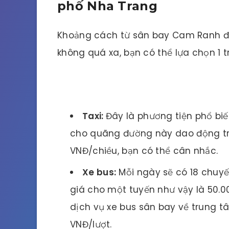
phố Nha Trang
Khoảng cách từ sân bay Cam Ranh đ
không quá xa, bạn có thể lựa chọn 1 
Taxi:
Đây là phương tiện phổ bi
cho quãng đường này dao động tr
VNĐ/chiều, bạn có thể cân nhắc.
Xe bus:
Mỗi ngày sẽ có 18 chuy
giá cho một tuyến như vậy là 50.0
dịch vụ xe bus sân bay về trung t
VNĐ/lượt.