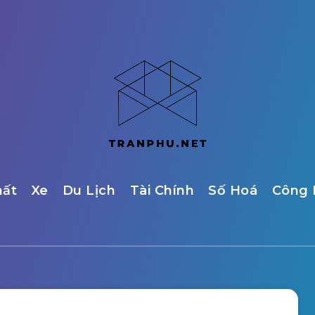
hất
Xe
Du Lịch
Tài Chính
Số Hoá
Công 