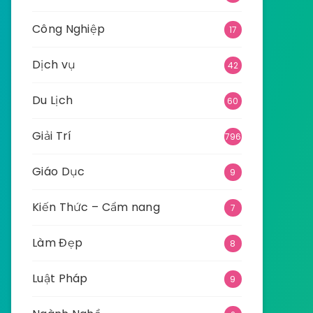
Công Nghiệp
17
Dịch vụ
42
Du Lịch
60
Giải Trí
796
Giáo Dục
9
Kiến Thức – Cẩm nang
7
Làm Đẹp
8
Luật Pháp
9