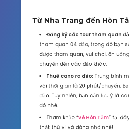
Từ Nha Trang đến Hòn T
Đăng ký các tour tham quan đả
tham quan 04 đảo, trong đó bạn sẽ
được tham quan, vui chơi, ăn uống 
chuyển đến các đảo khác.
Thuê cano ra đảo:
Trung bình m
với thời gian là 20 phút/chuyến. 
đảo. Tuy nhiên, bạn cần lưu ý là 
đó nhé.
Tham khảo “
Vé Hòn Tằm
” tại đ
thật thú vị và đáng nhớ nhé!