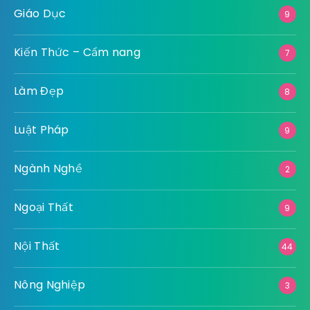
Giáo Dục
9
Kiến Thức – Cẩm nang
7
Làm Đẹp
8
Luật Pháp
9
Ngành Nghề
2
Ngoại Thất
9
Nội Thất
44
Nông Nghiệp
3