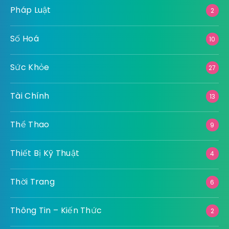
Pháp Luật
2
Số Hoá
10
Sức Khỏe
27
Tài Chính
13
Thể Thao
9
Thiết Bị Kỹ Thuật
4
Thời Trang
6
Thông Tin – Kiến Thức
2