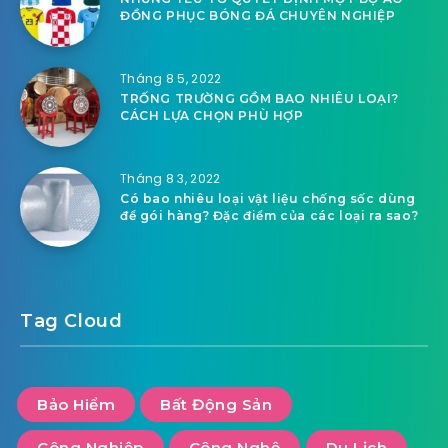
ĐỒNG PHỤC BÓNG ĐÁ CHUYÊN NGHIỆP
Tháng 8 5, 2022
TRỐNG TRƯỜNG GỒM BAO NHIÊU LOẠI?
CÁCH LỰA CHỌN PHÙ HỢP
Tháng 8 3, 2022
Có bao nhiêu loại vật liệu chống sốc dùng
để gói hàng? Đặc điểm của các loại ra sao?
Tag Cloud
Bảo Hiểm
Bất Động Sản
Công Nghiệp
Công Nghệ
Du Lịch