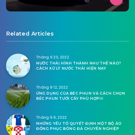
Related Articles
Tháng 9 20, 2022
NƯỚC THẢI HÌNH THÀNH NHƯ THẾ NÀO?
CÁCH XỬ LÝ NƯỚC THẢI HIỆN NAY
Tháng 9 12, 2022
ỨNG DỤNG CỦA BÉC PHUN VÀ CÁCH CHỌN
BÉC PHUN TƯỚI CÂY PHÙ HỢP￼
Tháng 9 9, 2022
NHỮNG YẾU TỐ QUYẾT ĐỊNH MỘT BỘ ÁO
ĐỒNG PHỤC BÓNG ĐÁ CHUYÊN NGHIỆP