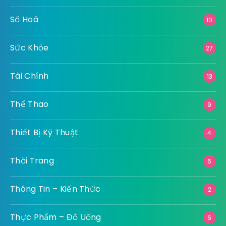
Số Hoá
10
Sức Khỏe
27
Tài Chính
13
Thể Thao
9
Thiết Bị Kỹ Thuật
4
Thời Trang
6
Thông Tin – Kiến Thức
2
Thực Phẩm – Đồ Uống
6