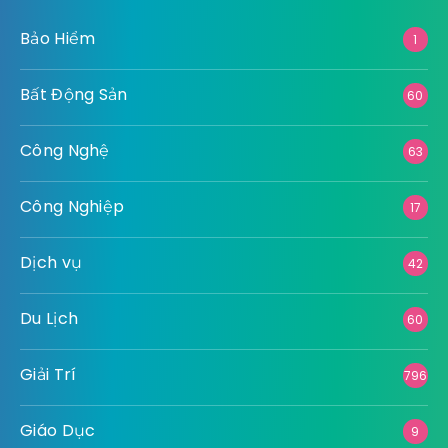
Bảo Hiểm
1
Bất Động Sản
60
Công Nghệ
63
Công Nghiệp
17
Dịch vụ
42
Du Lịch
60
Giải Trí
796
Giáo Dục
9