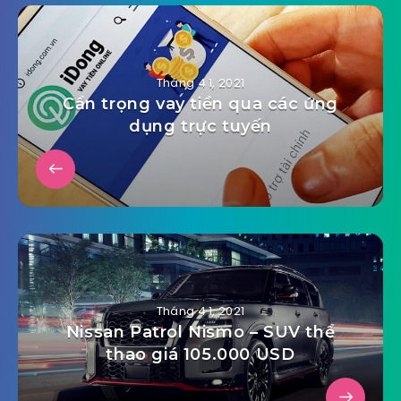
Tháng 4 1, 2021
Cẩn trọng vay tiền qua các ứng
dụng trực tuyến
Tháng 4 1, 2021
Nissan Patrol Nismo – SUV thể
thao giá 105.000 USD