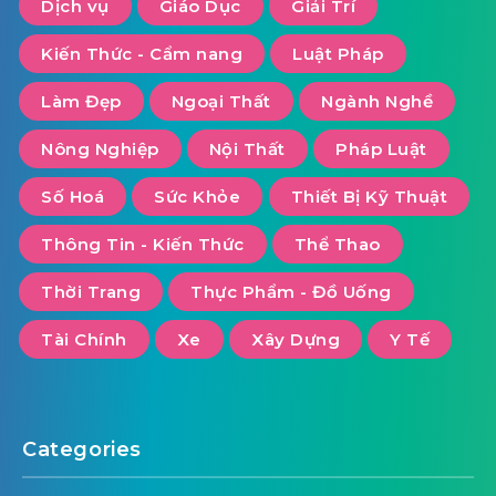
Dịch vụ
Giáo Dục
Giải Trí
Kiến Thức - Cẩm nang
Luật Pháp
Làm Đẹp
Ngoại Thất
Ngành Nghề
Nông Nghiệp
Nội Thất
Pháp Luật
Số Hoá
Sức Khỏe
Thiết Bị Kỹ Thuật
Thông Tin - Kiến Thức
Thể Thao
Thời Trang
Thực Phẩm - Đồ Uống
Tài Chính
Xe
Xây Dựng
Y Tế
Categories