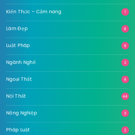
Kiến Thức – Cẩm nang
7
Làm Đẹp
8
Luật Pháp
9
Ngành Nghề
2
Ngoại Thất
9
Nội Thất
44
Nông Nghiệp
3
Pháp Luật
2