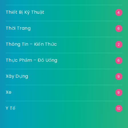
Thiết Bị Kỹ Thuật
4
Thời Trang
6
Thông Tin – Kiến Thức
2
Thực Phẩm – Đồ Uống
6
Xây Dựng
9
Xe
9
Y Tế
10