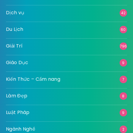
Dịch vụ
42
Du Lịch
60
Giải Trí
796
Giáo Dục
9
Kiến Thức – Cẩm nang
7
Làm Đẹp
8
Luật Pháp
9
Ngành Nghề
2