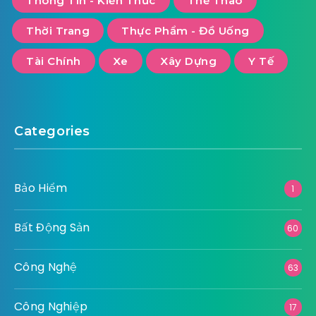
Thông Tin - Kiến Thức
Thể Thao
Thời Trang
Thực Phẩm - Đồ Uống
Tài Chính
Xe
Xây Dựng
Y Tế
Categories
Bảo Hiểm
1
Bất Động Sản
60
Công Nghệ
63
Công Nghiệp
17