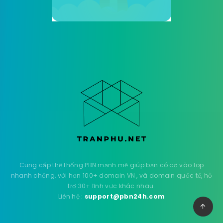
Cung cấp thệ thống PBN mạnh mẽ giúp bạn có cơ vào top
nhanh chống, với hơn 100+ domain VN , và domain quốc tế, hỗ
trợ 30+ lĩnh vực khác nhau.
Liên hệ :
support@pbn24h.com