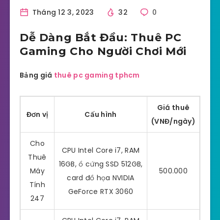
Tháng 12 3, 2023
32
0
Dễ Dàng Bắt Đầu: Thuê PC
Gaming Cho Người Chơi Mới
Bảng giá
thuê pc gaming tphcm
Giá thuê
Đơn vị
Cấu hình
(VNĐ/ngày)
Cho
CPU Intel Core i7, RAM
Thuê
16GB, ổ cứng SSD 512GB,
Máy
500.000
card đồ họa NVIDIA
Tính
GeForce RTX 3060
247