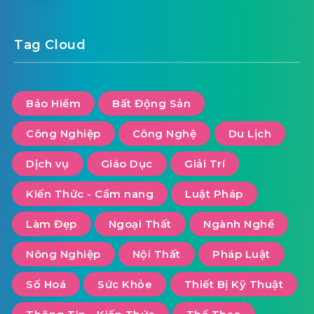
Tag Cloud
Bảo Hiểm
Bất Động Sản
Công Nghiệp
Công Nghệ
Du Lịch
Dịch vụ
Giáo Dục
Giải Trí
Kiến Thức - Cẩm nang
Luật Pháp
Làm Đẹp
Ngoại Thất
Ngành Nghề
Nông Nghiệp
Nội Thất
Pháp Luật
Số Hoá
Sức Khỏe
Thiết Bị Kỹ Thuật