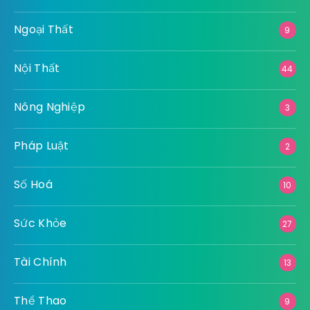
Ngoại Thất
9
Nội Thất
44
Nông Nghiệp
3
Pháp Luật
2
Số Hoá
10
Sức Khỏe
27
Tài Chính
13
Thể Thao
9