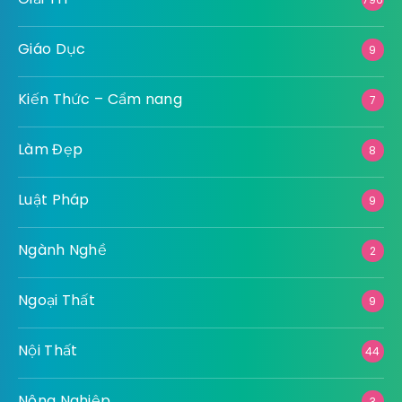
Giáo Dục
9
Kiến Thức – Cẩm nang
7
Làm Đẹp
8
Luật Pháp
9
Ngành Nghề
2
Ngoại Thất
9
Nội Thất
44
Nông Nghiệp
3