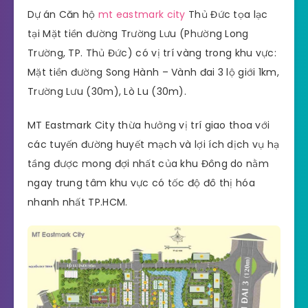
Dự
án Căn hộ
mt eastmark city
Thủ Đức tọa lạc
tại Mặt tiền đường Trường Lưu (Phường Long
Trường, TP. Thủ Đức) có vị trí vàng trong khu vực:
Mặt tiền đường Song Hành – Vành đai 3 lộ giới 1km,
Trường Lưu (30m), Lò Lu (30m).
MT Eastmark City thừa hưởng vị trí giao thoa với
các tuyến đường huyết mạch và lợi ích dịch vụ hạ
tầng được mong đợi nhất của khu Đông do nằm
ngay trung tâm khu vực có tốc độ đô thị hóa
nhanh nhất TP.HCM.