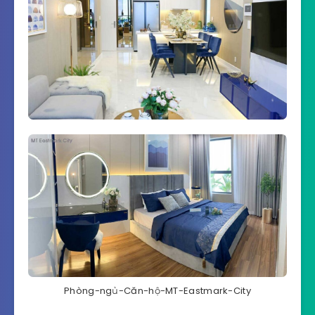
Phòng-ngủ-Căn-hộ-MT-Eastmark-City