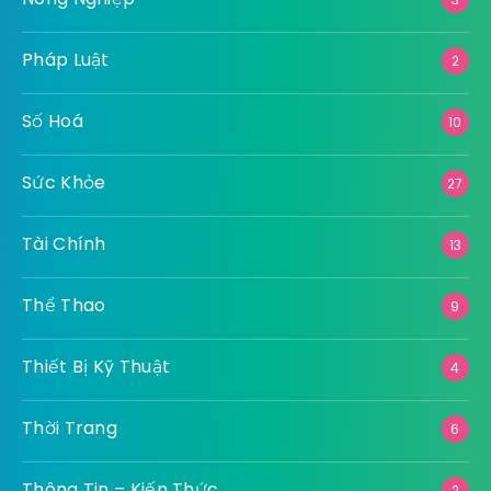
Pháp Luật
2
Số Hoá
10
Sức Khỏe
27
Tài Chính
13
Thể Thao
9
Thiết Bị Kỹ Thuật
4
Thời Trang
6
Thông Tin – Kiến Thức
2