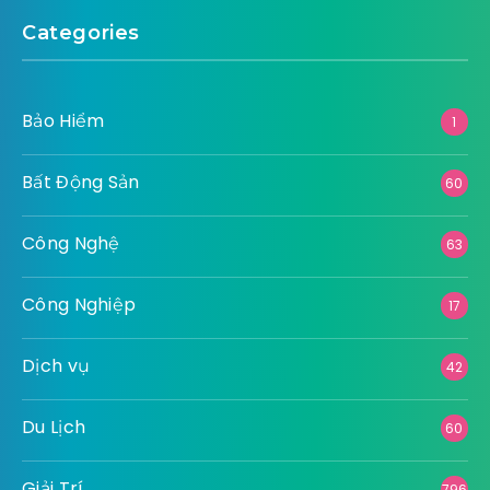
Categories
Bảo Hiểm
1
Bất Động Sản
60
Công Nghệ
63
Công Nghiệp
17
Dịch vụ
42
Du Lịch
60
Giải Trí
796