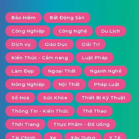
Bảo Hiểm
Bất Động Sản
Công Nghiệp
Công Nghệ
Du Lịch
Dịch vụ
Giáo Dục
Giải Trí
Kiến Thức - Cẩm nang
Luật Pháp
Làm Đẹp
Ngoại Thất
Ngành Nghề
Nông Nghiệp
Nội Thất
Pháp Luật
Số Hoá
Sức Khỏe
Thiết Bị Kỹ Thuật
Thông Tin - Kiến Thức
Thể Thao
Thời Trang
Thực Phẩm - Đồ Uống
Tài Chính
Xe
Xây Dựng
Y Tế