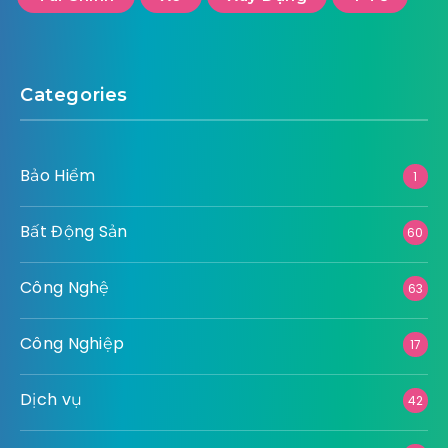
Categories
Bảo Hiểm
1
Bất Động Sản
60
Công Nghệ
63
Công Nghiệp
17
Dịch vụ
42