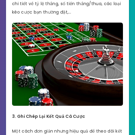
chi tiết về tỷ lệ thắng, số tiền thắng/thua, các loại
kèo cược bạn thường đặt,…
3. Ghi Chép Lại Kết Quả Cá Cược
Một cách đơn giản nhưng hiệu quả để theo dõi kết