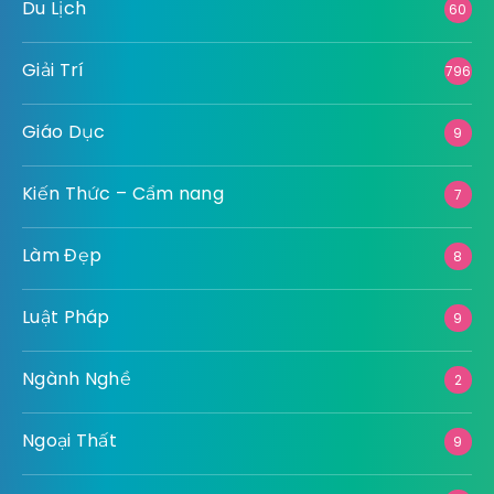
Du Lịch
60
Giải Trí
796
Giáo Dục
9
Kiến Thức – Cẩm nang
7
Làm Đẹp
8
Luật Pháp
9
Ngành Nghề
2
Ngoại Thất
9