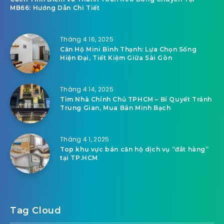
MB66: Hướng Dẫn Chi Tiết
Tháng 4 16, 2025
Căn Hộ Mini Bình Thạnh: Lựa Chọn Sống
Hiện Đại, Tiết Kiệm Giữa Sài Gòn
Tháng 4 14, 2025
Tìm Nhà Chính Chủ TPHCM – Bí Quyết Tránh
Trung Gian, Mua Bán Minh Bạch
Tháng 4 1, 2025
Top khu vực bán căn hộ dịch vụ “đắt hàng”
tại TP.HCM
Tag Cloud