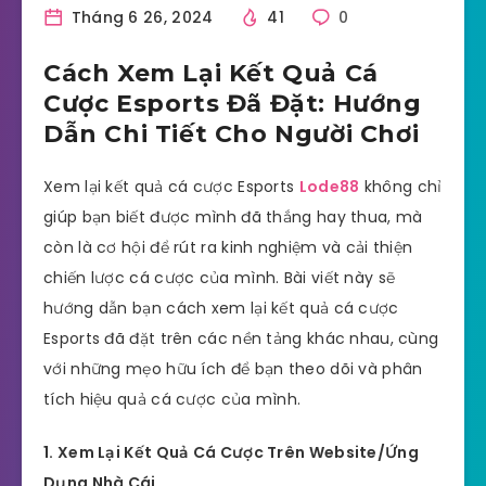
Tháng 6 26, 2024
41
0
Cách Xem Lại Kết Quả Cá
Cược Esports Đã Đặt: Hướng
Dẫn Chi Tiết Cho Người Chơi
Xem lại kết quả cá cược Esports
Lode88
không chỉ
giúp bạn biết được mình đã thắng hay thua, mà
còn là cơ hội để rút ra kinh nghiệm và cải thiện
chiến lược cá cược của mình. Bài viết này sẽ
hướng dẫn bạn cách xem lại kết quả cá cược
Esports đã đặt trên các nền tảng khác nhau, cùng
với những mẹo hữu ích để bạn theo dõi và phân
tích hiệu quả cá cược của mình.
1. Xem Lại Kết Quả Cá Cược Trên Website/Ứng
Dụng Nhà Cái