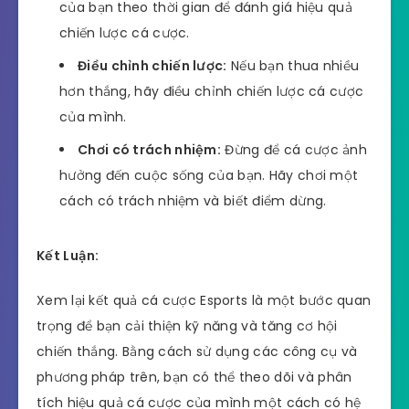
của bạn theo thời gian để đánh giá hiệu quả
chiến lược cá cược.
Điều chỉnh chiến lược:
Nếu bạn thua nhiều
hơn thắng, hãy điều chỉnh chiến lược cá cược
của mình.
Chơi có trách nhiệm:
Đừng để cá cược ảnh
hưởng đến cuộc sống của bạn. Hãy chơi một
cách có trách nhiệm và biết điểm dừng.
Kết Luận:
Xem lại kết quả cá cược Esports là một bước quan
trọng để bạn cải thiện kỹ năng và tăng cơ hội
chiến thắng. Bằng cách sử dụng các công cụ và
phương pháp trên, bạn có thể theo dõi và phân
tích hiệu quả cá cược của mình một cách có hệ