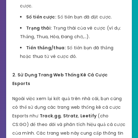
cược.
Số tiền cược:
Số tiền bạn đã đặt cược.
Trạng thái:
Trạng thái của vé cược (ví dụ:
Thắng, Thua, Hòa, Đang chờ,…).
Tiền thắng/thua:
Số tiền bạn đã thắng
hoặc thua từ vé cược đó.
2. Sử Dụng Trang Web Thống Kê Cá Cược
Esports
Ngoài việc xem lại kết quả trên nhà cái, bạn cũng
có thể sử dụng các trang web thống kê cá cược
Esports như
Track.gg
,
Stratz
,
Leetify
(cho
CS:GO) để theo dõi và phân tích hiệu quả cá cược
của mình. Các trang web này cung cấp thông tin