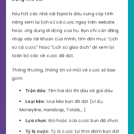
Hầu hết các nhà cái Esports đều cung cấp tính
năng xem lại lịch sử cá cược ngay trên website
hoặc ứng dụng di động của họ. Bạn chỉ cần đăng
nhập vào tài khoản của mình, tìm đến mục “Lịch
sử cá cược” hoặc “Lịch sử giao dịch” để xem lại
toàn bộ các vé cược đã đặt.
Thông thường, thông tin về mỗi vé cược sẽ bao
gồm:
Trận đấu:
Tên hai đội thi đấu và giải đấu.
Loại kèo:
Loại kèo bạn đã đặt (ví dụ:
Moneyline, Handicap, Totals,…)
Lựa chọn:
Đội hoặc cửa cược bạn đã chọn.
Tỷ lệ cược:
Tỷ lệ cược tại thời điểm bạn đặt