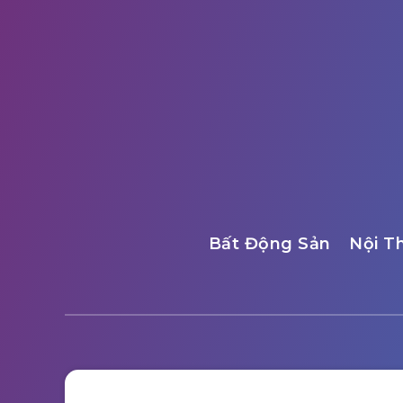
Bất Động Sản
Nội T