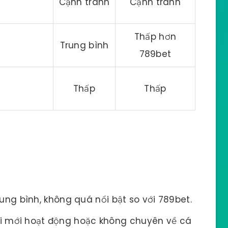
Cạnh tranh
Cạnh tranh
Thấp hơn
Trung bình
789bet
Thấp
Thấp
ung bình, không quá nổi bật so với 789bet.
ái mới hoạt động hoặc không chuyên về cá