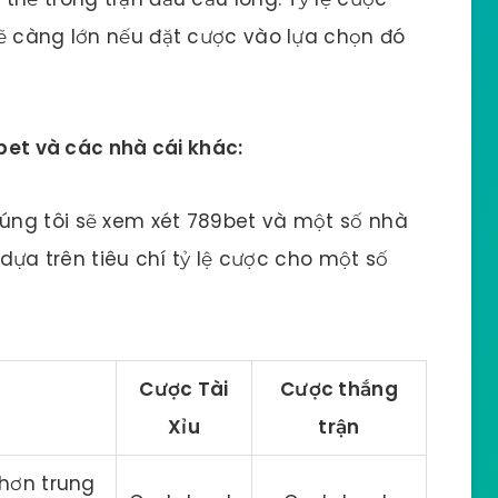
sẽ càng lớn nếu đặt cược vào lựa chọn đó
9bet và các nhà cái khác:
úng tôi sẽ xem xét 789bet và một số nhà
 dựa trên tiêu chí tỷ lệ cược cho một số
Cược Tài
Cược thắng
Xỉu
trận
hơn trung