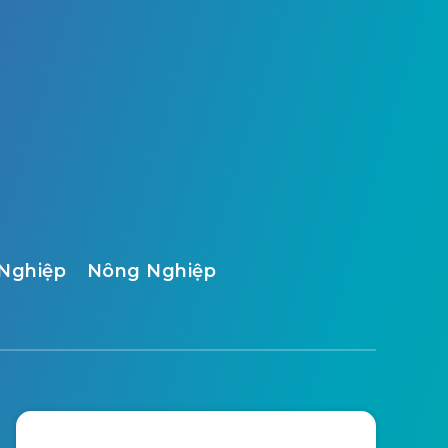
Nghiệp
Nông Nghiệp