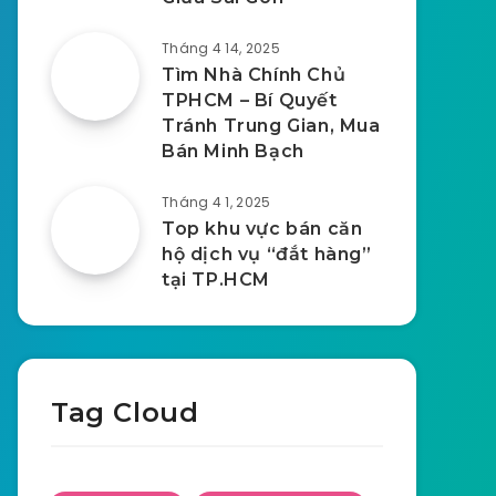
Tháng 4 14, 2025
Tìm Nhà Chính Chủ
TPHCM – Bí Quyết
Tránh Trung Gian, Mua
Bán Minh Bạch
Tháng 4 1, 2025
Top khu vực bán căn
hộ dịch vụ “đắt hàng”
tại TP.HCM
Tag Cloud