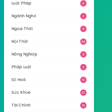
Luật Pháp
9
Ngành Nghề
2
Ngoại Thất
9
Nội Thất
44
Nông Nghiệp
3
Pháp Luật
2
Số Hoá
10
Sức Khỏe
27
Tài Chính
13