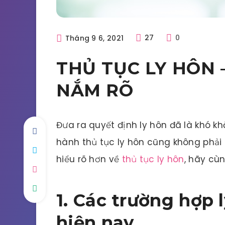
Tháng 9 6, 2021
27
0
THỦ TỤC LY HÔN 
NẮM RÕ
Đưa ra quyết định ly hôn đã là khó kh
hành thủ tục ly hôn cũng không phải
hiểu rõ hơn về
thủ tục ly hôn
, hãy cùn
1. Các trường hợp 
hiện nay