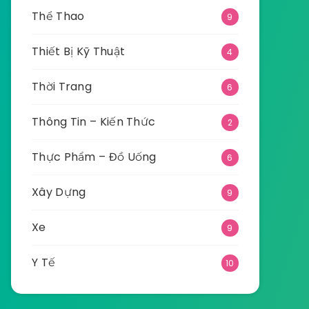
Thể Thao
9
Thiết Bị Kỹ Thuật
4
Thời Trang
6
Thông Tin – Kiến Thức
2
Thực Phẩm – Đồ Uống
6
Xây Dựng
9
Xe
9
Y Tế
10