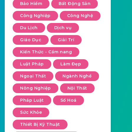
Bảo Hiểm
Bất Động Sản
Công Nghiệp
Công Nghệ
Du Lịch
Dịch vụ
Giáo Dục
Giải Trí
Kiến Thức - Cẩm nang
Luật Pháp
Làm Đẹp
Ngoại Thất
Ngành Nghề
Nông Nghiệp
Nội Thất
Pháp Luật
Số Hoá
Sức Khỏe
Thiết Bị Kỹ Thuật