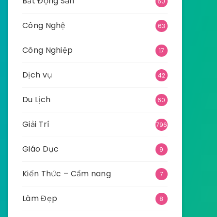
Bất Động Sản
60
Công Nghệ
63
Công Nghiệp
17
Dịch vụ
42
Du Lịch
60
Giải Trí
796
Giáo Dục
9
Kiến Thức – Cẩm nang
7
Làm Đẹp
8