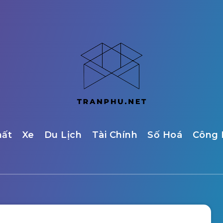
hất
Xe
Du Lịch
Tài Chính
Số Hoá
Công 