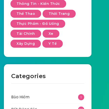
Thông Tin - Kiến Thức
Thể Thao
Thời Trang
Thực Phẩm - Đồ Uống
Tài Chính
Xe
Xây Dựng
Y Tế
Categories
Bảo Hiểm
1