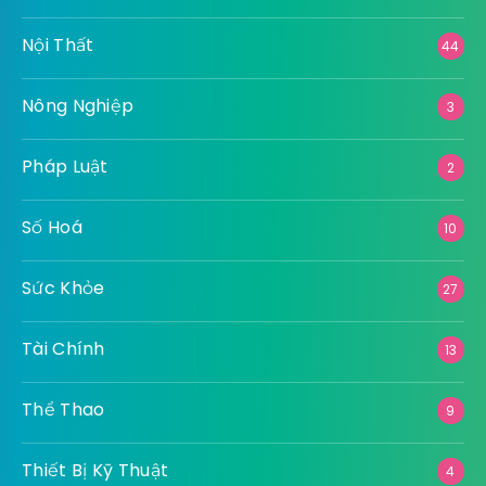
Nội Thất
44
Nông Nghiệp
3
Pháp Luật
2
Số Hoá
10
Sức Khỏe
27
Tài Chính
13
Thể Thao
9
Thiết Bị Kỹ Thuật
4