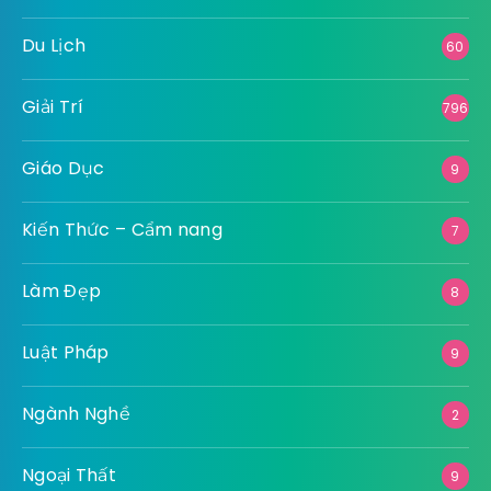
Du Lịch
60
Giải Trí
796
Giáo Dục
9
Kiến Thức – Cẩm nang
7
Làm Đẹp
8
Luật Pháp
9
Ngành Nghề
2
Ngoại Thất
9