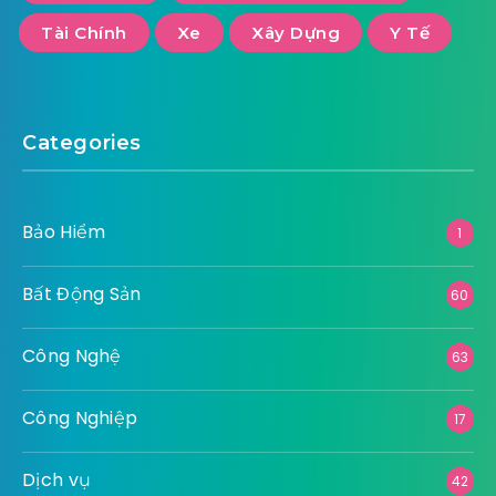
Tài Chính
Xe
Xây Dựng
Y Tế
Categories
Bảo Hiểm
1
Bất Động Sản
60
Công Nghệ
63
Công Nghiệp
17
Dịch vụ
42