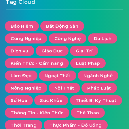
Tag Cloud
Bảo Hiểm
Bất Động Sản
Công Nghiệp
Công Nghệ
Du Lịch
Dịch vụ
Giáo Dục
Giải Trí
Kiến Thức - Cẩm nang
Luật Pháp
Làm Đẹp
Ngoại Thất
Ngành Nghề
Nông Nghiệp
Nội Thất
Pháp Luật
Số Hoá
Sức Khỏe
Thiết Bị Kỹ Thuật
Thông Tin - Kiến Thức
Thể Thao
Thời Trang
Thực Phẩm - Đồ Uống