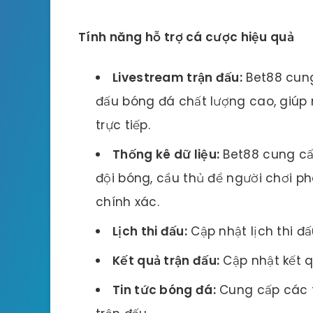
Tính năng hỗ trợ cá cược hiệu quả
Livestream trận đấu:
Bet88 cung
đấu bóng đá chất lượng cao, giúp 
trực tiếp.
Thống kê dữ liệu:
Bet88 cung cấp
đội bóng, cầu thủ để người chơi p
chính xác.
Lịch thi đấu:
Cập nhật lịch thi đ
Kết quả trận đấu:
Cập nhật kết qu
Tin tức bóng đá:
Cung cấp các ti