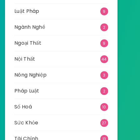
Luật Pháp
9
Ngành Nghề
2
Ngoại Thất
9
Nội Thất
44
Nông Nghiệp
3
Pháp Luật
2
Số Hoá
10
Sức Khỏe
27
Tài Chính
13