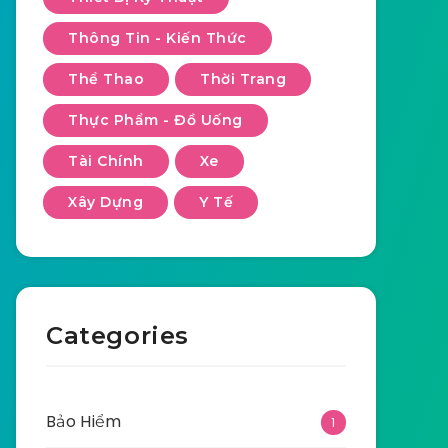
Thông Tin - Kiến Thức
Thể Thao
Thời Trang
Thực Phẩm - Đồ Uống
Tài Chính
Xe
Xây Dựng
Y Tế
Categories
Bảo Hiểm
1