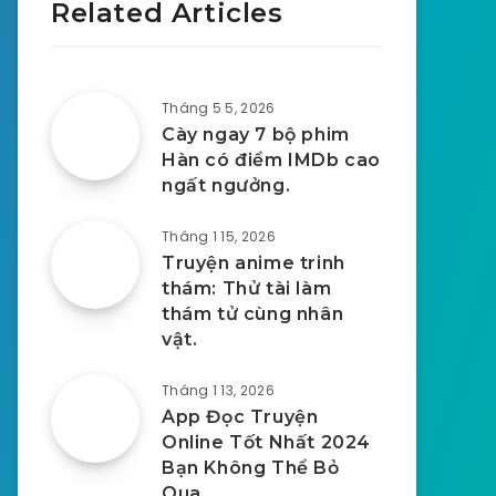
Related Articles
Tháng 5 5, 2026
Cày ngay 7 bộ phim
Hàn có điểm IMDb cao
ngất ngưởng.
Tháng 1 15, 2026
Truyện anime trinh
thám: Thử tài làm
thám tử cùng nhân
vật.
Tháng 1 13, 2026
App Đọc Truyện
Online Tốt Nhất 2024
Bạn Không Thể Bỏ
Qua