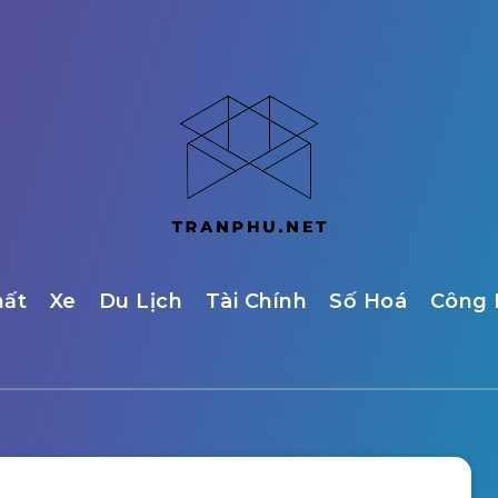
hất
Xe
Du Lịch
Tài Chính
Số Hoá
Công 