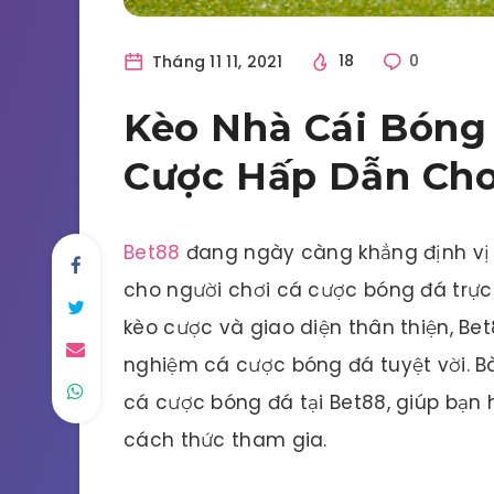
Tháng 11 11, 2021
18
0
Kèo Nhà Cái Bóng 
Cược Hấp Dẫn Cho
Bet88
đang ngày càng khẳng định vị 
cho người chơi cá cược bóng đá trực t
kèo cược và giao diện thân thiện, Be
nghiệm cá cược bóng đá tuyệt vời. Bài 
cá cược bóng đá tại Bet88, giúp bạn 
cách thức tham gia.